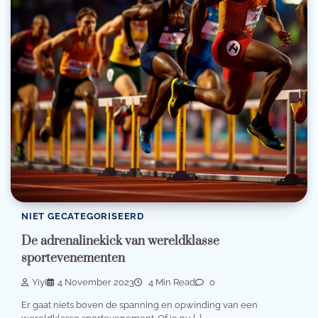
NIET GECATEGORISEERD
De adrenalinekick van wereldklasse
sportevenementen
Yiyi
4 November 2023
4 Min Read
0
Er gaat niets boven de spanning en opwinding van een