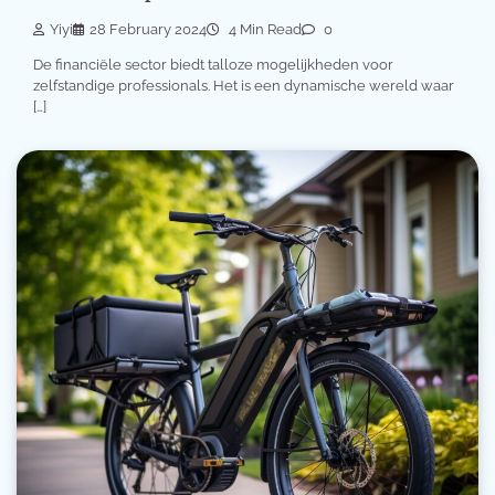
Yiyi
28 February 2024
4 Min Read
0
De financiële sector biedt talloze mogelijkheden voor
zelfstandige professionals. Het is een dynamische wereld waar
[…]