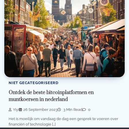
NIET GECATEGORISEERD
Ontdek de beste bitcoinplatformen en
muntkoersen in nederland
Yiyi
26 September 2023
3 Min Read
0
Het is moeilijk om vandaag de dag een gesprek te voeren over
financiën of technologie […]