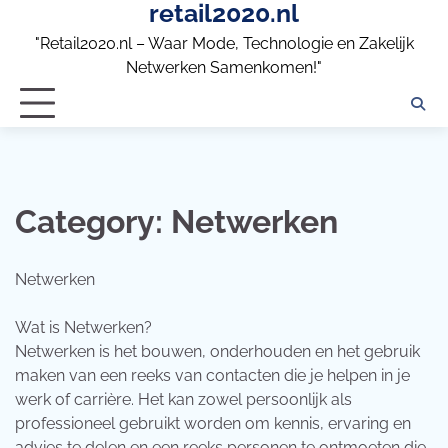
retail2020.nl
Skip
to
"Retail2020.nl – Waar Mode, Technologie en Zakelijk
content
Netwerken Samenkomen!"
Category:
Netwerken
Netwerken
Wat is Netwerken?
Netwerken is het bouwen, onderhouden en het gebruik
maken van een reeks van contacten die je helpen in je
werk of carrière. Het kan zowel persoonlijk als
professioneel gebruikt worden om kennis, ervaring en
advies te delen en een reeks personen te ontmoeten die