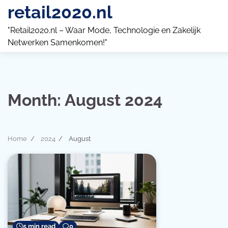
Skip
retail2020.nl
to
content
"Retail2020.nl – Waar Mode, Technologie en Zakelijk
Netwerken Samenkomen!"
Month:
August 2024
Home
2024
August
5 min read
0