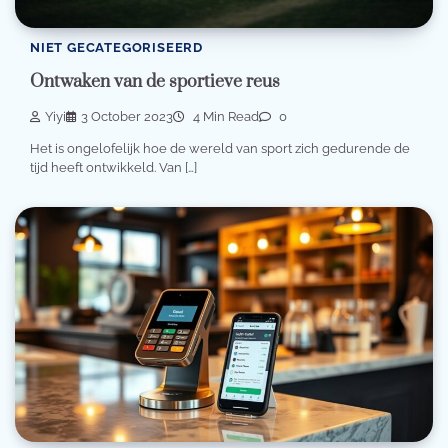
NIET GECATEGORISEERD
Ontwaken van de sportieve reus
Yiyi
3 October 2023
4 Min Read
0
Het is ongelofelijk hoe de wereld van sport zich gedurende de
tijd heeft ontwikkeld. Van […]