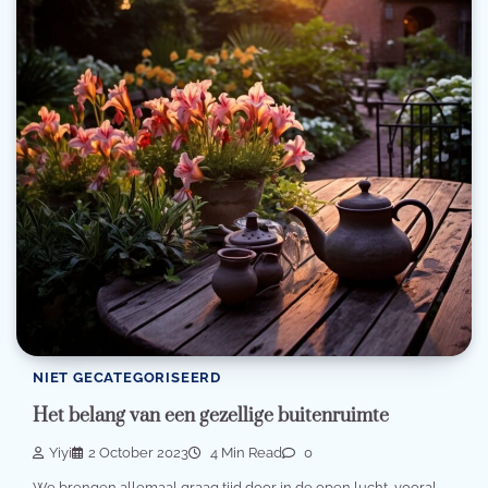
NIET GECATEGORISEERD
Het belang van een gezellige buitenruimte
Yiyi
2 October 2023
4 Min Read
0
We brengen allemaal graag tijd door in de open lucht, vooral