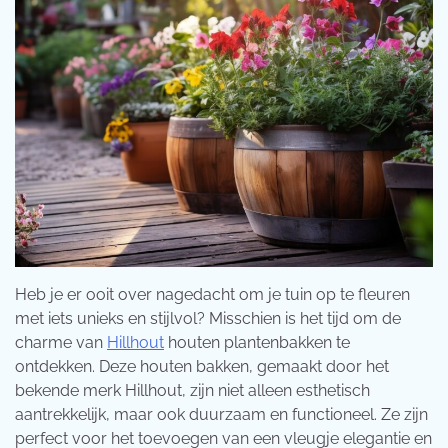
Heb je er ooit over nagedacht om je tuin op te fleuren
met iets unieks en stijlvol? Misschien is het tijd om de
charme van
Hillhout
houten plantenbakken te
ontdekken. Deze houten bakken, gemaakt door het
bekende merk Hillhout, zijn niet alleen esthetisch
aantrekkelijk, maar ook duurzaam en functioneel. Ze zijn
perfect voor het toevoegen van een vleugje elegantie en