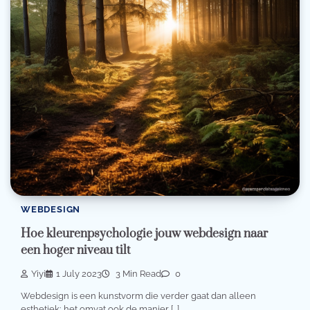
WEBDESIGN
Hoe kleurenpsychologie jouw webdesign naar
een hoger niveau tilt
Yiyi
1 July 2023
3 Min Read
0
Webdesign is een kunstvorm die verder gaat dan alleen
esthetiek; het omvat ook de manier […]